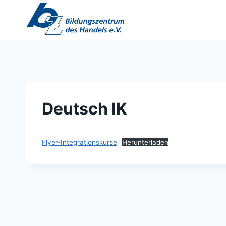
Zum
Inhalt
springen
Deutsch IK
Flyer-Integrationskurse
Herunterladen